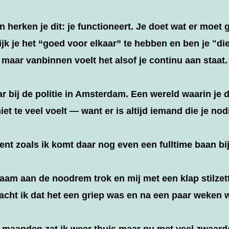
 herken je dit: je functioneert. Je doet wat er moet
ijk je het “goed voor elkaar” te hebben en ben je "di
maar vanbinnen voelt het alsof je continu aan staat.
aar bij de politie in Amsterdam. Een wereld waarin je
iet te veel voelt — want er is altijd iemand die je nod
ent zoals ik komt daar nog even een fulltime baan bij
haam aan de noodrem trok en mij met een klap stilzet
acht ik dat het een griep was en na een paar weken
 maanden zat ik weer thuis maar nu met veel zwaarde