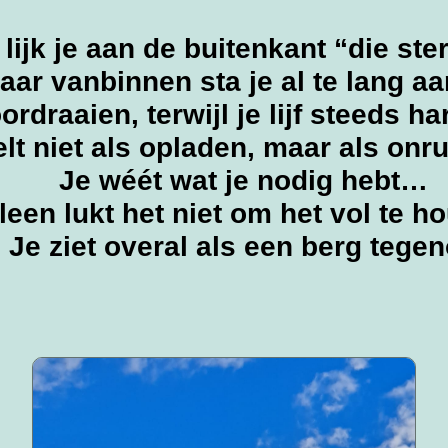
lijk je aan de buitenkant “die st
aar vanbinnen sta je al te lang aa
oordraaien, terwijl je lijf steeds h
t niet als opladen, maar als onr
Je wéét wat je nodig hebt…
lleen lukt het niet om het vol te h
Je ziet overal als een berg tege