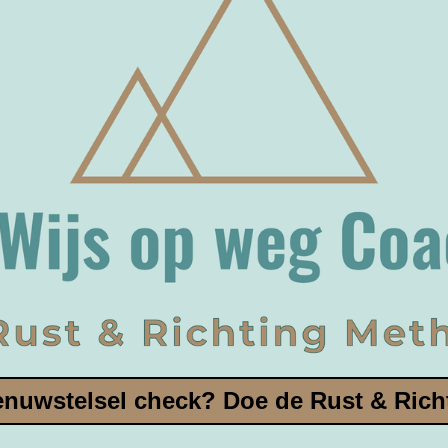
enuwstelsel check? Doe de Rust & Rich