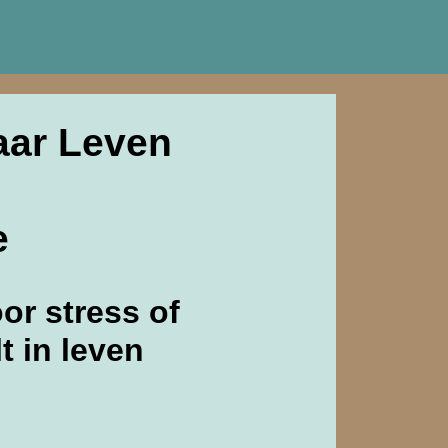
aar Leven
e
oor stress of
t in leven