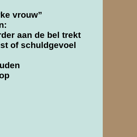
erke vrouw”
n:
arder aan de bel trekt
ust of schuldgevoel
ouden
nop