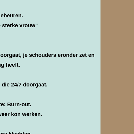
 gebeuren.
e sterke vrouw"
 doorgaat, je schouders eronder zet en
ig heeft.
 die 24/7 doorgaat.
te: Burn-out.
 weer kon werken.
re klachten,