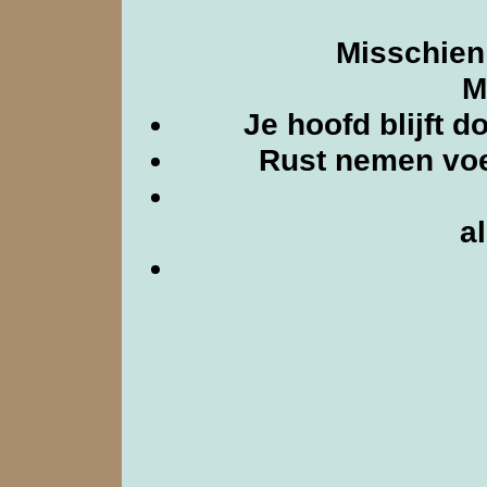
Misschien 
M
Je hoofd blijft d
Rust nemen voel
a