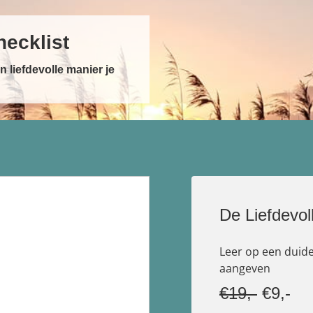
hecklist
n liefdevolle manier je
De Liefdevol
Leer op een duidel
aangeven
€19,-
€9,-